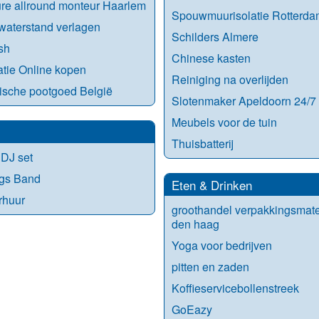
re allround monteur Haarlem
Spouwmuurisolatie Rotterda
aterstand verlagen
Schilders Almere
sh
Chinese kasten
tie Online kopen
Reiniging na overlijden
ische pootgoed België
Slotenmaker Apeldoorn 24/7
Meubels voor de tuin
Thuisbatterij
DJ set
ngs Band
Eten & Drinken
rhuur
groothandel verpakkingsmate
den haag
Yoga voor bedrijven
pitten en zaden
Koffieservicebollenstreek
GoEazy