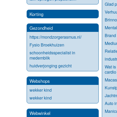
Glad p
Verhuu
Korting
Brinno
Menta
Gezondheid
Brand
https://mondzorgerasmus.nl/
Mediu
Fysio Broekhuizen
Relati
schoonheidsspecialist in
medemblik
indust
huidverjonging gezicht
Wat is 
cardio
Macas
Webshops
Kunstp
wekker kind
Jachtm
wekker kind
Auto in
Manic
Webwinkel