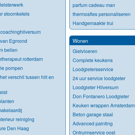
leisterwerk
parfum cadeau man
r stoomketels
thermosfles personaliseren
Handgemaakte trui
lcoachinghilversum
Wonen
 van Egmond
m bellen
Gietvloeren
etherapeut rotterdam
Complete keukens
rie pompen
Loodgietersservice
het verschil tussen hiit en
24 uur service loodgieter
Loodgieter Hilversum
sist
Don Fontanero Loodgieter
lanten
Keuken wrappen Amsterdam
akelaardij
Beton garage staal
terieur reiniging
Advanced painting
ure Den Haag
Ontruimservice oost