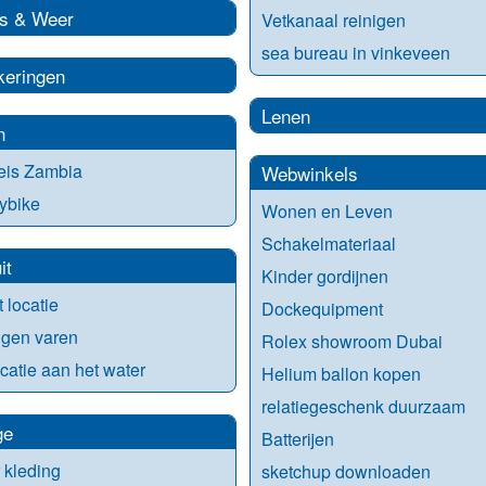
s & Weer
Vetkanaal reinigen
sea bureau in vinkeveen
keringen
Lenen
n
eis Zambia
Webwinkels
ybike
Wonen en Leven
Schakelmateriaal
it
Kinder gordijnen
t locatie
Dockequipment
ngen varen
Rolex showroom Dubai
ocatie aan het water
Helium ballon kopen
relatiegeschenk duurzaam
ge
Batterijen
r kleding
sketchup downloaden