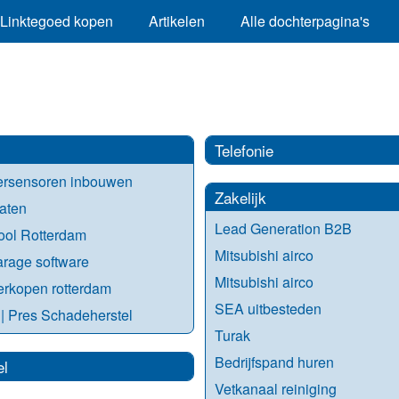
Linktegoed kopen
Artikelen
Alle dochterpagina's
Telefonie
ersensoren inbouwen
Zakelijk
laten
Lead Generation B2B
ool Rotterdam
Mitsubishi airco
rage software
Mitsubishi airco
erkopen rotterdam
SEA uitbesteden
| Pres Schadeherstel
Turak
Bedrijfspand huren
el
Vetkanaal reiniging