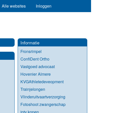
Alle websites
Inloggen
Informatie
Fronsrimpel
ConfiDent Ortho
Vastgoed advocaat
Hovenier Almere
KVGAthletedeveopment
Trainjelongen
Vlinderuitvaartverzorging
Fotoshoot zwangerschap
iptv kopen