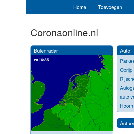
Home
Toevoegen
Coronaonline.nl
Buienradar
Auto
Parke
Oprijp
Rijsch
Autoga
auto v
Hoorn 
Actue