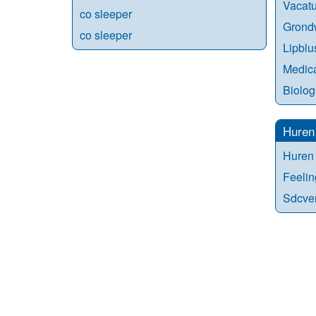
Vacatu
co sleeper
Grondw
co sleeper
Lipblu
Medica
Biolog
Huren
Huren 
Feeli
Sdcve