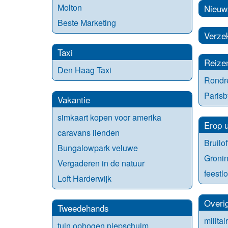
Molton
Nieuw
Beste Marketing
Verze
Taxi
Reize
Den Haag Taxi
Rondr
Parisb
Vakantie
simkaart kopen voor amerika
Erop u
caravans lienden
Bruilof
Bungalowpark veluwe
Groni
Vergaderen in de natuur
feestl
Loft Harderwijk
Overi
Tweedehands
militai
tuin ophogen piepschuim